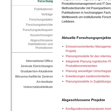
Forschung
Produktionsmanagement und IT Govern
Methodentransfer mit Praxispartnern,
Publikationen
Publikationen in hochrangigen Fachz
Vorträge
Wettbewerb um institutionelle Forsch
Forschungsdaten
Leitideen.
Forschungsberichte
Forschungskolloquien
Auszeichnungen
Aktuelle Forschungsprojekte
Abgeschlossene
Habilitationen und
Emissionsorientiertes Manageme
Promotionen
Projekt)
Planungsmodelle für den intermo
International Office
Integrierte Planung logistischer 
Produktionsnetzwerken
Zentrale Einrichtungen
Planung seeseitiger Umschlagspr
Graduierten-Akademie
Erweiterungen kantenorientierte
Wissenschaftliche Zentren
Planungsmodelle in Zugbildungs
An-Institute
Universitätsklinikum
Abgeschlossene Projekte
Konfigurationsraumanalysen kom